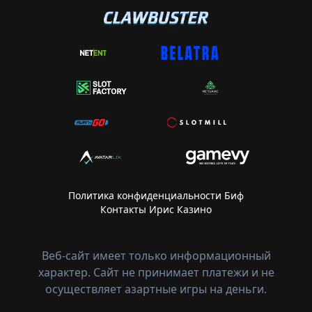
Политика конфиденциальности Биф
Контакты Ирис Казино
Веб-сайт имеет только информационный
характер. Сайт не принимает платежи и не
осуществляет азартные игры на деньги.