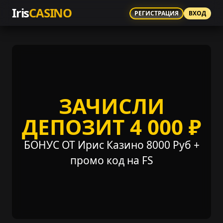
Iris
CASINO
РЕГИСТРАЦИЯ
ВХОД
ЗАЧИСЛИ
ДЕПОЗИТ 4 000 ₽
БОНУС ОТ Ирис Казино 8000 Руб +
промо код на FS